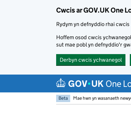
Cwcis ar GOV.UK One L
Rydym yn defnyddio rhai cwcis 
Hoffem osod cwcis ychwanegol e
sut mae pobl yn defnyddio'r g
Derbyn cwcis ychwanegol
Neidio i'r prif gynnwys
One Lo
Beta
Mae hwn yn wasanaeth newydd