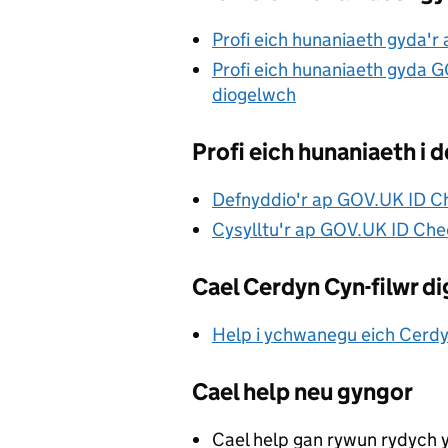
Profi eich hunaniaeth gyda'
Profi eich hunaniaeth gyda 
diogelwch
Profi eich hunaniaeth 
Defnyddio'r ap GOV.UK ID C
Cysylltu'r ap GOV.UK ID Ch
Cael Cerdyn Cyn-filwr di
Help i ychwanegu eich Cerdyn
Cael help neu gyngor
Cael help gan rywun rydych y