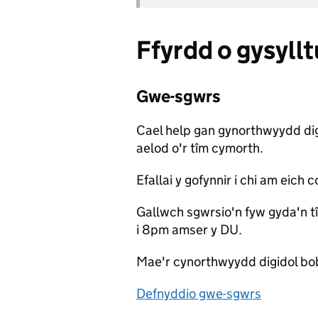
Ffyrdd o gysylltu
Gwe-sgwrs
Cael help gan gynorthwyydd di
aelod o'r tîm cymorth.
Efallai y gofynnir i chi am eich 
Gallwch sgwrsio'n fyw gyda'n 
i 8pm amser y DU.
Mae'r cynorthwyydd digidol bob
Defnyddio gwe-sgwrs