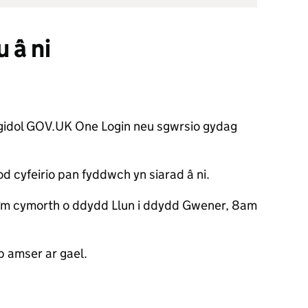
 â ni
gidol GOV.UK One Login neu sgwrsio gydag
cod cyfeirio pan fyddwch yn siarad â ni.
tîm cymorth o ddydd Llun i ddydd Gwener, 8am
 amser ar gael.