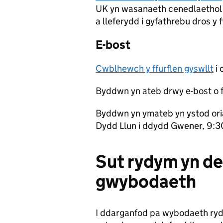
UK yn wasanaeth cenedlaethol 
a lleferydd i gyfathrebu dros y f
E-bost
Cwblhewch y ffurflen gyswllt
i 
Byddwn yn ateb drwy e-bost o 
Byddwn yn ymateb yn ystod ori
Dydd Llun i ddydd Gwener, 9:
Sut rydym yn de
gwybodaeth
I ddarganfod pa wybodaeth rydy