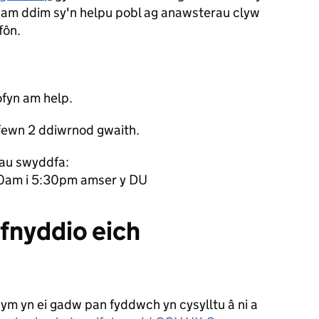
am ddim sy'n helpu pobl ag anawsterau clyw
fôn.
ofyn am help.
fewn 2 ddiwrnod gwaith.
au swyddfa:
30am i 5:30pm amser y DU
fnyddio eich
m yn ei gadw pan fyddwch yn cysylltu â ni a