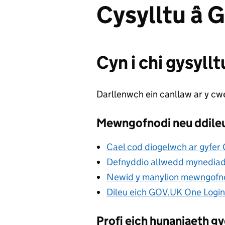
Cysylltu â 
Cyn i chi gysylltu
Darllenwch ein canllaw ar y cw
Mewngofnodi neu ddile
Cael cod diogelwch ar gyfer
Defnyddio allwedd mynedia
Newid y manylion mewngofno
Dileu eich GOV.UK One Login
Profi eich hunaniaeth 