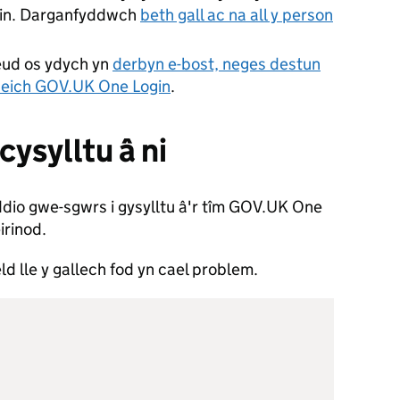
in. Darganfyddwch
beth gall ac na all y person
ud os ydych yn
derbyn e-bost, neges destun
 eich GOV.UK One Login
.
ysylltu â ni
ddio gwe-sgwrs i gysylltu â'r tîm GOV.UK One
irinod.
ld lle y gallech fod yn cael problem.